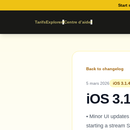
Start 
Tarifs
Explorer
Centre d’aide
▾
▾
Back to changelog
5 mars 2026
iOS 3.1.
iOS 3.1
• Minor UI updates
starting a stream S