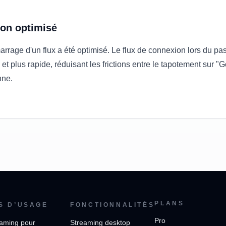
ion optimisé
rage d'un flux a été optimisé. Le flux de connexion lors du pas
et plus rapide, réduisant les frictions entre le tapotement sur "
nne.
PLANS
S D’USAGE
FONCTIONNALITÉS
Pro
aming pour
Streaming desktop