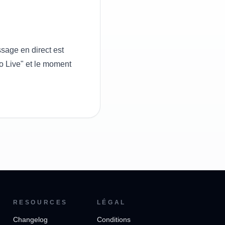
sage en direct est
Go Live" et le moment
RESOURCES
LÉGAL
Changelog
Conditions