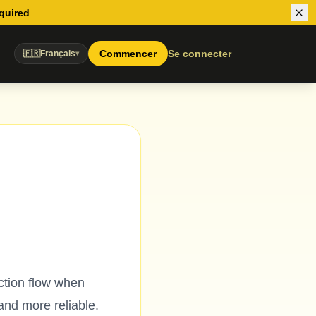
equired
Commencer
Se connecter
🇫🇷
Français
▾
ction flow when
and more reliable.