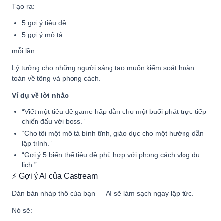
Tạo ra:
5 gợi ý tiêu đề
5 gợi ý mô tả
mỗi lần.
Lý tưởng cho những người sáng tạo muốn kiểm soát hoàn
toàn về tông và phong cách.
Ví dụ về lời nhắc
“Viết một tiêu đề game hấp dẫn cho một buổi phát trực tiếp
chiến đấu với boss.”
“Cho tôi một mô tả bình tĩnh, giáo dục cho một hướng dẫn
lập trình.”
“Gợi ý 5 biến thể tiêu đề phù hợp với phong cách vlog du
lịch.”
⚡ Gợi ý AI của Castream
Dán bản nháp thô của bạn — AI sẽ làm sạch ngay lập tức.
Nó sẽ: