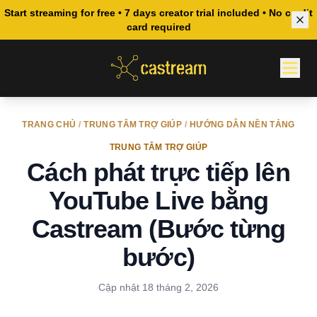
Start streaming for free • 7 days creator trial included • No credit
card required
TRANG CHỦ
/
TRUNG TÂM TRỢ GIÚP
/
HƯỚNG DẪN NỀN TẢNG
TRUNG TÂM TRỢ GIÚP
Cách phát trực tiếp lên
YouTube Live bằng
Castream (Bước từng
bước)
Cập nhật
18 tháng 2, 2026