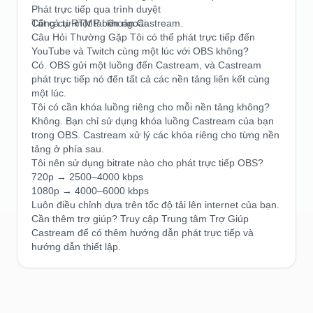
Phát trực tiếp qua trình duyệt
Công cụ RTMP bên ngoài
Tất cả từ một tài khoản Castream.
Câu Hỏi Thường Gặp Tôi có thể phát trực tiếp đến
YouTube và Twitch cùng một lúc với OBS không?
Có. OBS gửi một luồng đến Castream, và Castream
phát trực tiếp nó đến tất cả các nền tảng liên kết cùng
một lúc.
Tôi có cần khóa luồng riêng cho mỗi nền tảng không?
Không. Bạn chỉ sử dụng khóa luồng Castream của bạn
trong OBS. Castream xử lý các khóa riêng cho từng nền
tảng ở phía sau.
Tôi nên sử dụng bitrate nào cho phát trực tiếp OBS?
720p → 2500–4000 kbps
1080p → 4000–6000 kbps
Luôn điều chỉnh dựa trên tốc độ tải lên internet của bạn.
Cần thêm trợ giúp? Truy cập Trung tâm Trợ Giúp
Castream để có thêm hướng dẫn phát trực tiếp và
hướng dẫn thiết lập.