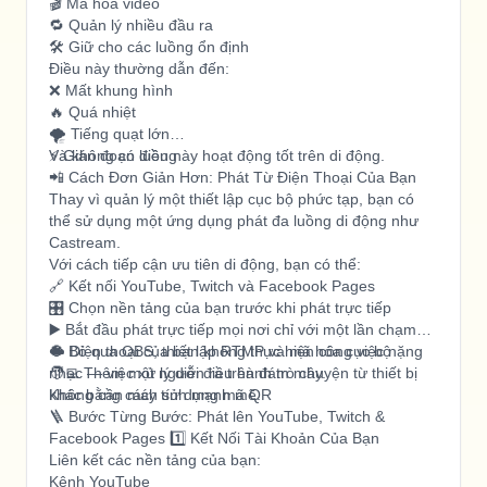
🎬 Mã hóa video
🔁 Quản lý nhiều đầu ra
🛠️ Giữ cho các luồng ổn định
Điều này thường dẫn đến:
❌ Mất khung hình
🔥 Quá nhiệt
🌪️ Tiếng quạt lớn
⚡ Gián đoạn luồng
Và không có điều này hoạt động tốt trên di động.
📲 Cách Đơn Giản Hơn: Phát Từ Điện Thoại Của Bạn
Thay vì quản lý một thiết lập cục bộ phức tạp, bạn có
thể sử dụng một ứng dụng phát đa luồng di động như
Castream.
Với cách tiếp cận ưu tiên di động, bạn có thể:
🔗 Kết nối YouTube, Twitch và Facebook Pages
🎛️ Chọn nền tảng của bạn trước khi phát trực tiếp
▶️ Bắt đầu phát trực tiếp mọi nơi chỉ với một lần chạm
🚫 Bỏ qua OBS, thiết lập RTMP và mã hóa cục bộ
☁️ Điện thoại của bạn không thực hiện công việc nặng
🧑‍💻 Thêm một người điều hành trò chuyện từ thiết bị
nhọc — việc xử lý diễn ra trên đám mây.
khác bằng cách sử dụng mã QR
Không cần máy tính mạnh mẽ.
🪜 Bước Từng Bước: Phát lên YouTube, Twitch &
Facebook Pages 1️⃣ Kết Nối Tài Khoản Của Bạn
Liên kết các nền tảng của bạn:
Kênh YouTube