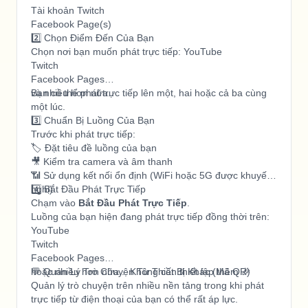
Tài khoản Twitch
Facebook Page(s)
2️⃣ Chọn Điểm Đến Của Bạn
Chọn nơi bạn muốn phát trực tiếp: YouTube
Twitch
Facebook Pages
và nhiều hơn nữa..
Bạn có thể phát trực tiếp lên một, hai hoặc cả ba cùng
một lúc.
3️⃣ Chuẩn Bị Luồng Của Bạn
Trước khi phát trực tiếp:
🏷️ Đặt tiêu đề luồng của bạn
🎥 Kiểm tra camera và âm thanh
📶 Sử dụng kết nối ổn định (WiFi hoặc 5G được khuyến
nghị)
4️⃣ Bắt Đầu Phát Trực Tiếp
Chạm vào
Bắt Đầu Phát Trực Tiếp
.
Luồng của bạn hiện đang phát trực tiếp đồng thời trên:
YouTube
Twitch
Facebook Pages
hoặc nhiều hơn nữa... Không cần thiết lập thêm 🎉
💬 Quản Lý Trò Chuyện Từ Thiết Bị Khác (Mã QR)
Quản lý trò chuyện trên nhiều nền tảng trong khi phát
trực tiếp từ điện thoại của bạn có thể rất áp lực.