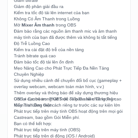
Giảm bitrate
Giảm độ phân giải đầu ra
Kiểm tra tốc độ tải lên internet của bạn
Không Có Âm Thanh trong Luồng
Mở
Mixer Âm thanh
trong OBS
Đảm bảo rằng các nguồn âm thanh mic và âm thanh
máy tính của bạn đã được thêm và không bị tắt tiếng
Độ Trễ Luồng Cao
Kiểm tra cài đặt độ trễ của nền tảng
Tránh bitrate quá cao
Đảm bảo tốc độ tải lên ổn định
Mẹo Nâng Cao cho Phát Trực Tiếp Đa Nền Tảng
Chuyên Nghiệp
Sử dụng nhiều cảnh để chuyển đổi bố cục (gameplay +
overlay webcam, webcam toàn màn hình, v.v.)
Thêm overlay và thông báo để xây dựng thương hiệu
Ghi lại cục bộ trong OBS để có bản sao chất lượng cao
OBS + Castream: Phát Trực Tiếp Đa Nền Tảng Trên
Kiểm tra luồng một cách riêng tư trước các sự kiện lớn
Máy Tính Đơn Giản
Phát trực tiếp trên máy tính OBS hoạt động trên mọi gói
Castream, bao gồm Gói Miễn phí.
Bạn có thể kết hợp:
Phát trực tiếp trên máy tính (OBS)
Phát trực tiếp trên di động (iOS / Android)