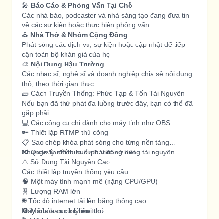
🎤
Báo Cáo & Phỏng Vấn Tại Chỗ
Các nhà báo, podcaster và nhà sáng tạo đang đưa tin
về các sự kiện hoặc thực hiện phỏng vấn
⛪
Nhà Thờ & Nhóm Cộng Đồng
Phát sóng các dịch vụ, sự kiện hoặc cập nhật để tiếp
cận toàn bộ khán giả của họ
🎨
Nội Dung Hậu Trường
Các nhạc sĩ, nghệ sĩ và doanh nghiệp chia sẻ nội dung
thô, theo thời gian thực
🧱 Cách Truyền Thống: Phức Tạp & Tốn Tài Nguyên
Nếu bạn đã thử phát đa luồng trước đây, bạn có thể đã
gặp phải:
💻 Các công cụ chỉ dành cho máy tính như OBS
🔑 Thiết lập RTMP thủ công
📋 Sao chép khóa phát sóng cho từng nền tảng
🔀 Quản lý nhiều buổi phát riêng biệt
Nhưng vấn đề thực sự là việc sử dụng tài nguyên.
⚠️ Sử Dụng Tài Nguyên Cao
Các thiết lập truyền thống yêu cầu:
🧠 Một máy tính mạnh mẽ (nặng CPU/GPU)
🧬 Lượng RAM lớn
🌐 Tốc độ internet tải lên băng thông cao
🔄 Mã hóa cục bộ liên tục
Máy của bạn xử lý mọi thứ: