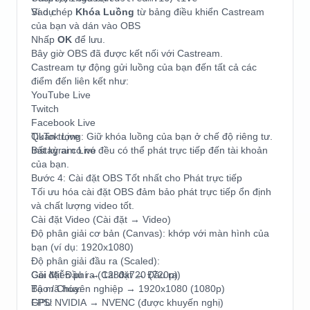
Ví dụ:
Sao chép
Khóa Luồng
từ bảng điều khiển Castream
của bạn và dán vào OBS
Nhấp
OK
để lưu.
Bây giờ OBS đã được kết nối với Castream.
Castream tự động gửi luồng của bạn đến tất cả các
điểm đến liên kết như:
YouTube Live
Twitch
Facebook Live
TikTok Live
Quan trọng: Giữ khóa luồng của bạn ở chế độ riêng tư.
Instagram Live
Bất kỳ ai có nó đều có thể phát trực tiếp đến tài khoản
của bạn.
Bước 4: Cài đặt OBS Tốt nhất cho Phát trực tiếp
Tối ưu hóa cài đặt OBS đảm bảo phát trực tiếp ổn định
và chất lượng video tốt.
Cài đặt Video (Cài đặt → Video)
Độ phân giải cơ bản (Canvas): khớp với màn hình của
bạn (ví dụ: 1920x1080)
Độ phân giải đầu ra (Scaled):
Gói Miễn phí → 1280x720 (720p)
Cài đặt Đầu ra (Cài đặt → Đầu ra)
Tạo / Chuyên nghiệp → 1920x1080 (1080p)
Bộ mã hóa:
FPS:
GPU NVIDIA → NVENC (được khuyến nghị)