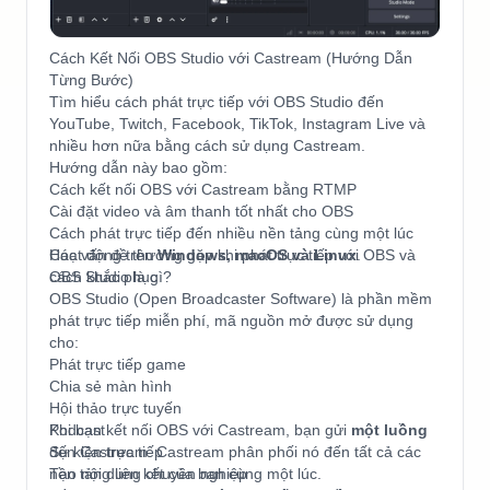
Cách Kết Nối OBS Studio với Castream (Hướng Dẫn
Từng Bước)
Tìm hiểu cách phát trực tiếp với OBS Studio đến
YouTube, Twitch, Facebook, TikTok, Instagram Live và
nhiều hơn nữa bằng cách sử dụng Castream.
Hướng dẫn này bao gồm:
Cách kết nối OBS với Castream bằng RTMP
Cài đặt video và âm thanh tốt nhất cho OBS
Cách phát trực tiếp đến nhiều nền tảng cùng một lúc
Các vấn đề thường gặp khi phát trực tiếp với OBS và
Hoạt động trên
Windows, macOS và Linux
.
cách khắc phục
OBS Studio là gì?
OBS Studio (Open Broadcaster Software) là phần mềm
phát trực tiếp miễn phí, mã nguồn mở được sử dụng
cho:
Phát trực tiếp game
Chia sẻ màn hình
Hội thảo trực tuyến
Podcast
Khi bạn kết nối OBS với Castream, bạn gửi
một luồng
Sự kiện trực tiếp
đến Castream. Castream phân phối nó đến tất cả các
Tạo nội dung chuyên nghiệp
nền tảng liên kết của bạn cùng một lúc.