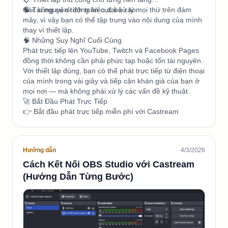
🧠 Tài nguyên tính toán cục bộ cao
Các công cụ di động hiện đại xử lý mọi thứ trên đám
mây, vì vậy bạn có thể tập trung vào nội dung của mình
thay vì thiết lập.
🧠 Những Suy Nghĩ Cuối Cùng
Phát trực tiếp lên YouTube, Twitch và Facebook Pages
đồng thời không cần phải phức tạp hoặc tốn tài nguyên.
Với thiết lập đúng, bạn có thể phát trực tiếp từ điện thoại
của mình trong vài giây và tiếp cận khán giả của bạn ở
mọi nơi — mà không phải xử lý các vấn đề kỹ thuật.
🚀 Bắt Đầu Phát Trực Tiếp
👉 Bắt đầu phát trực tiếp miễn phí với Castream
Hướng dẫn
4/3/2026
Cách Kết Nối OBS Studio với Castream
(Hướng Dẫn Từng Bước)