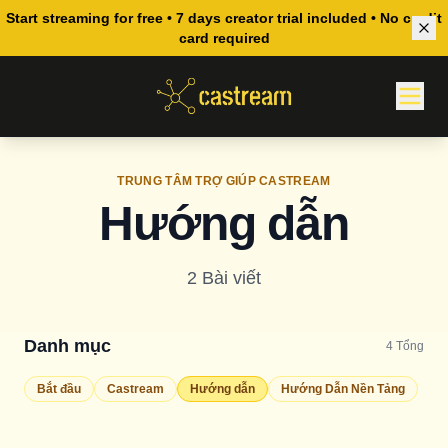
Start streaming for free • 7 days creator trial included • No credit
card required
TRUNG TÂM TRỢ GIÚP CASTREAM
Hướng dẫn
2
Bài viết
Danh mục
4
Tổng
Bắt đầu
Castream
Hướng dẫn
Hướng Dẫn Nền Tảng