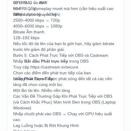
30 FPS → ổn định
GPU AMD → AMF
60 FPS → gameplay mượt mà hơn (cần hiệu suất cao
Intel → QSV
hơn)
CPU dự phòng → x264
Bitrate được khuyến nghị:
2500–4000 kbps → 720p
4000–6000 kbps → 1080p
Bitrate Âm thanh:
128–192 kbps
Nếu tốc độ tải lên của bạn bị giới hạn, hãy giảm bitrate
trước khi giảm độ phân giải.
Bước 5: Cách Phát Trực Tiếp với OBS và Castream
Nhấp
Bắt đầu Phát trực tiếp
trong OBS
Truy cập https://castream.io/secure
Chọn các điểm đến phát trực tiếp của bạn
Nhấp
Luồng của bạn sẽ được phát sóng đến tất cả các nền
Phát Trực Tiếp
tảng đã chọn cùng một lúc.
Một lần tải lên. Nhiều nền tảng.
Các Vấn Đề Thường Gặp Khi Phát Trực Tiếp với OBS
(và Cách Khắc Phục) Màn hình Đen trong OBS (Laptop
Windows)
Nhấp chuột phải vào OBS → Chạy với GPU hiệu suất
cao.
Lag Luồng hoặc Bị Rớt Khung Hình