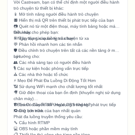
Với Castream, bạn có thể chỉ định một người điều hành
trò chuyện từ thiết bị khác:
📱 Mở tính năng người điều hành trò chuyện
🔲 Hiển thị mã QR trên thiết bị phát trực tiếp của bạn
📷 Quét nó từ một điện thoại, máy tính bảng hoặc máy
tính khác
Điều này cho phép bạn:
⚡ Ngay lập tức quản lý trò chuyện từ xa
🎯 Tập trung vào luồng của bạn
💬 Phản hồi nhanh hơn các tin nhắn
🛡️ Điều chỉnh trò chuyện trên tất cả các nền tảng ở một
nơi
Lý tưởng cho:
👥 Các nhà sáng tạo có người điều hành
🎙️ Các sự kiện hoặc phỏng vấn trực tiếp
⛪ Các nhà thờ hoặc tổ chức
⚡ Mẹo Để Phát Đa Luồng Di Động Tốt Hơn
📶 Sử dụng WiFi mạnh cho chất lượng tốt nhất
🎥 Giữ điện thoại của bạn ổn định (khuyến nghị sử dụng
chân máy)
🚫 Tránh chuyển đổi ứng dụng trong khi phát trực tiếp
❓ Bạn Có Cần RTMP Hoặc OBS Không?
🔁 Giữ lịch trình của bạn nhất quán
Không còn nữa.
Phát đa luồng truyền thống yêu cầu:
🔧 Cấu hình RTMP
💻 OBS hoặc phần mềm máy tính
📋 Thiết lập thủ công cho từng nền tảng