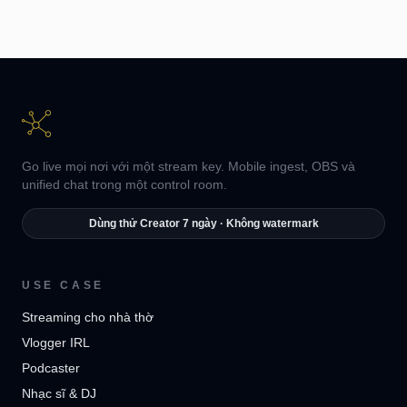
Go live mọi nơi với một stream key. Mobile ingest, OBS và
unified chat trong một control room.
Dùng thử Creator 7 ngày · Không watermark
USE CASE
Streaming cho nhà thờ
Vlogger IRL
Podcaster
Nhạc sĩ & DJ