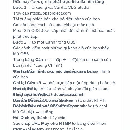
Điều này được gọi là
phát trực tiếp đa nền tảng
.
Bước 1: Tải xuống và Cài đặt OBS Studio
Truy cập https://obsproject.com
Tải xuống phiên bản cho hệ điều hành của bạn
Cài đặt bằng cách sử dụng cài đặt mặc định
Mẹo: Giữ OBS được cập nhật để tránh lỗi mã hóa hoặc
phát trực tiếp.
Bước 2: Tạo một Cảnh trong OBS
Các cảnh kiểm soát những gì khán giả của bạn thấy.
Mở OBS
Trong bảng
Cảnh
→ nhấp ➕ → đặt tên cho cảnh của
bạn (ví dụ: “Luồng Chính”)
Thêm nguồn tùy thuộc vào thiết lập của bạn:
Ghi lại Màn hình
→ phát trực tiếp toàn bộ màn hình
của bạn
Ghi lại Cửa sổ
→ phát trực tiếp một ứng dụng hoặc trò
chơi cụ thể
Bạn có thể tạo nhiều cảnh và chuyển đổi giữa chúng
Thiết bị Ghi Video
trong suốt buổi phát trực tiếp của mình.
→ thêm webcam
Ghi âm Đầu vào
Bước 3: Kết nối OBS với Castream (Cài đặt RTMP)
→ microphone
Ghi âm Đầu ra
Để phát trực tiếp từ OBS đến Castream:
→ âm thanh máy tính hoặc trò chơi
Mở
Cài đặt → Luồng
Đặt
Dịch vụ
thành: Tùy chỉnh
Sao chép
URL Máy chủ RTMP
từ bảng điều khiển
Castream của bạn