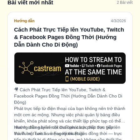
Bài viết mới nhất
2
Bài viết
Hướng dẫn
4/3/2026
Cách Phát Trực Tiếp lên YouTube, Twitch
& Facebook Pages Đồng Thời (Hướng
Dẫn Dành Cho Di Động)
🎥 Cách Phát Trực Tiếp lên YouTube, Twitch &
Facebook Pages Đồng Thời (Hướng Dẫn Dành Cho Di
Động)
Phát trực tiếp từ điện thoại của bạn không nên trở thành
một cơn ác mộng. Nhưng việc phải quản lý bảng điều
khiển, khóa phát sóng và các thiết lập phức tạp có thể
nhanh chóng biến một buổi phát trực tiếp đơn giản
Hướng dẫn này sẽ chỉ cho bạn cách phát trực tiếp lên
thành một cơn ác mộng kỹ thuật 😵‍💫
YouTube, Twitch và Facebook Pages đồng thời — trực
tiếp từ thiết bị di động của bạn, mà không cần thiết lập