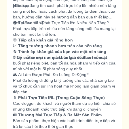
phức tạp.
Nếu bạn đang tìm cách phát trực tiếp lên nhiều nền tảng
cùng một lúc, hoặc cách phát đa luồng từ điện thoại của
bạn, hướng dẫn này sẽ hướng dẫn bạn qua thiết lập
đơn giản nhất 🚀
🌍 Tại Sao Nên Phát Trực Tiếp lên Nhiều Nền Tảng?
Phát trực tiếp trên nhiều nền tảng cùng một lúc mang lại
cho bạn một lợi thế lớn:
🎯
Tiếp cận khán giả rộng hơn
📈
Tăng trưởng nhanh hơn trên các nền tảng
🔄
Tránh ép khán giả của bạn vào một nền tảng
🌐
Thay vì chia nhỏ thời gian của bạn để thực hiện các
Có mặt ở mọi nơi mà khán giả của bạn có mặt
buổi phát riêng biệt, bạn tối đa hóa phạm vi tiếp cận của
mình với một buổi phát sóng duy nhất.
👥 Ai Làm Được Phát Đa Luồng Di Động?
Phát đa luồng di động là lý tưởng cho các nhà sáng tạo
và tổ chức cần sự linh hoạt mà không làm giảm phạm vi
tiếp cận:
📱
Phát Trực Tiếp IRL (Trong Cuộc Sống Thực)
Các vlogger, du khách và người tham dự sự kiện chia sẻ
những khoảnh khắc trực tiếp khi đang di chuyển
🛍️
Thương Mại Trực Tiếp & Ra Mắt Sản Phẩm
Bán sản phẩm, thực hiện các buổi trình diễn trực tiếp và
trả lời câu hỏi theo thời gian thực