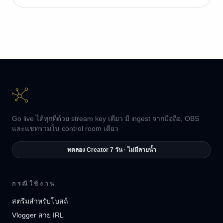
Go live ได้ทุกที่ด้วย stream key เดียว มี ingest จากมือถือ, OBS
และแชทรวมใน control room เดียว
ทดลอง Creator 7 วัน · ไม่มีลายน้ำ
กรณีใช้งาน
สตรีมสำหรับโบสถ์
Vlogger สาย IRL