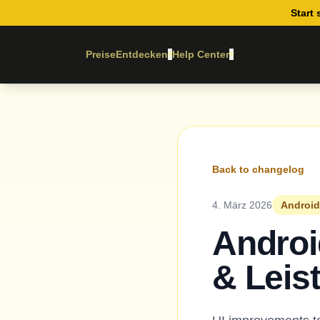
Start 
Preise
Entdecken
Help Center
▾
▾
Back to changelog
4. März 2026
Android
Androi
& Leis