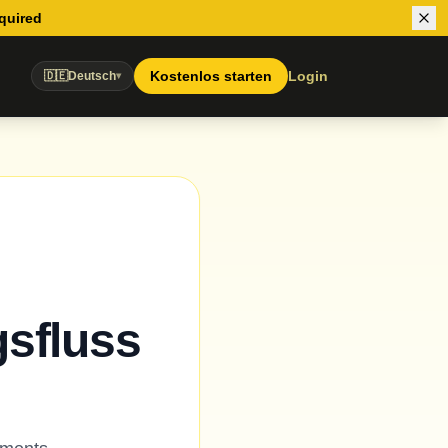
equired
Kostenlos starten
Login
🇩🇪
Deutsch
▾
gsfluss