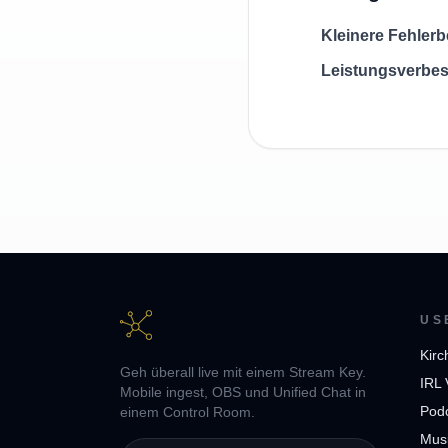
Kleinere Fehle
Leistungsverbe
US
Kirc
Geh überall live mit einem Stream Key.
IRL 
Mobile ingest, OBS und Unified Chat in
Pod
einem Control Room.
Musi