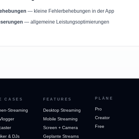
rbehebungen
— kleine Fehlerbehebungen in der App
sserungen
— allgemeine Leistungsoptimierungen
PLÄNE
E CASES
FEATURES
Pro
hen-Streaming
Desktop Streaming
Creator
Vlogger
Mobile Streaming
Free
caster
Screen + Camera
ker & DJs
Geplante Streams