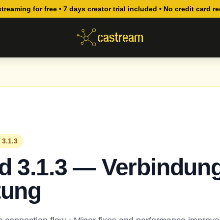
streaming for free • 7 days creator trial included • No credit card r
 3.1.3
d 3.1.3 — Verbindun
tung