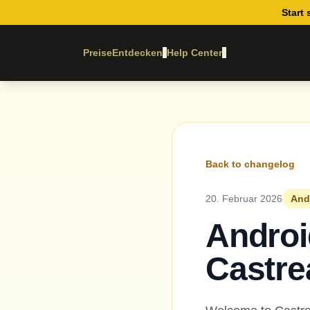
Start 
Preise
Entdecken
Help Center
▾
▾
Back to changelog
20. Februar 2026
Andr
Androi
Castre