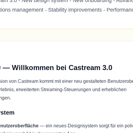
am 3.0 - New design system - New onboarding - Advanc
ations management - Stability improvements - Performa
0 — Willkommen bei Castream 3.0
ion von Castream kommt mit einer neu gestalteten Benutzerob
lebnis, erweiterten Streaming-Steuerungen und erheblichen
ngen.
ystem
enutzeroberfläche
— ein neues Designsystem sorgt für ein poli