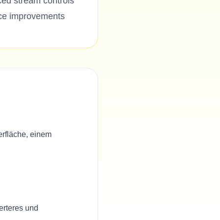
ed stream controls
nce improvements
erfläche, einem
erteres und