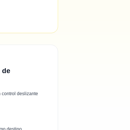
 de
 control deslizante
mo destino