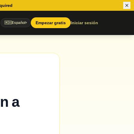
equired
Empezar gratis
Iniciar sesión
🇲🇽
Español
▾
n a