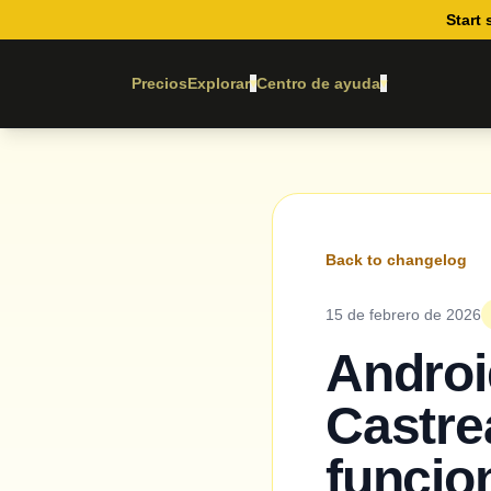
Start 
Precios
Explorar
Centro de ayuda
▾
▾
Back to changelog
15 de febrero de 2026
Androi
Castre
funcio