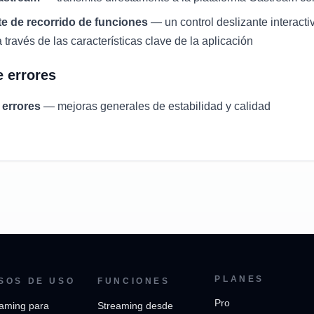
te de recorrido de funciones
— un control deslizante interacti
través de las características clave de la aplicación
 errores
 errores
— mejoras generales de estabilidad y calidad
PLANES
SOS DE USO
FUNCIONES
Pro
aming para
Streaming desde