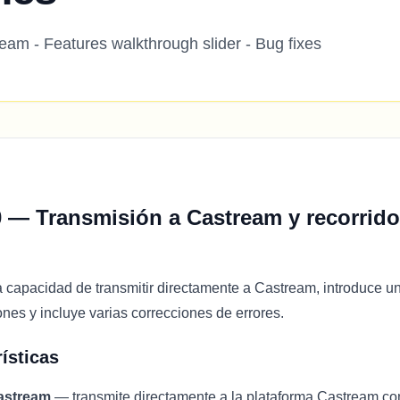
eam - Features walkthrough slider - Bug fixes
0 — Transmisión a Castream y recorrido
 capacidad de transmitir directamente a Castream, introduce un
ones y incluye varias correcciones de errores.
ísticas
astream
— transmite directamente a la plataforma Castream co