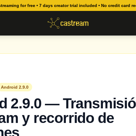
streaming for free • 7 days creator trial included • No credit card r
Android 2.9.0
d 2.9.0 — Transmisió
am y recorrido de
nes