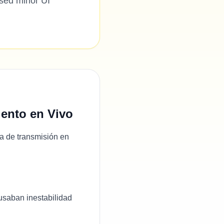
ssed minor UI
iento en Vivo
ia de transmisión en
saban inestabilidad