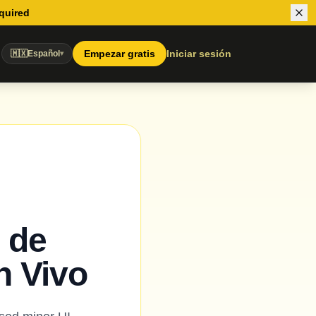
equired
Empezar gratis
Iniciar sesión
🇲🇽
Español
▾
 de
n Vivo