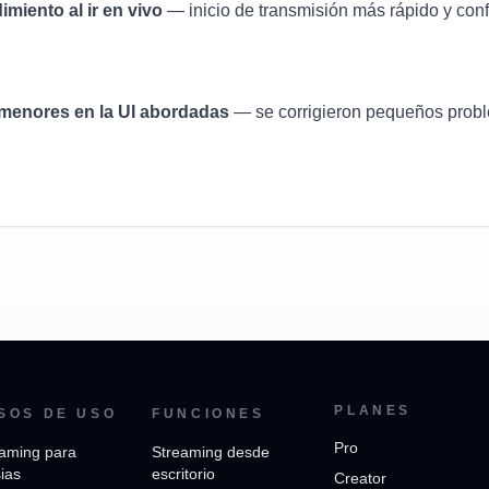
imiento al ir en vivo
— inicio de transmisión más rápido y confi
 menores en la UI abordadas
— se corrigieron pequeños probl
PLANES
SOS DE USO
FUNCIONES
Pro
aming para
Streaming desde
sias
escritorio
Creator