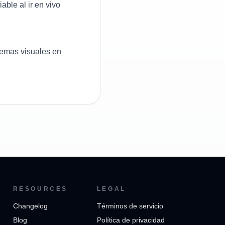
able al ir en vivo
emas visuales en
RESOURCES
LEGAL
Changelog
Términos de servicio
Blog
Política de privacidad