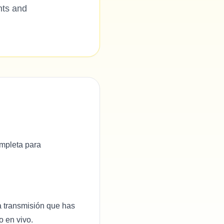
nts and
ompleta para
a transmisión que has
o en vivo.