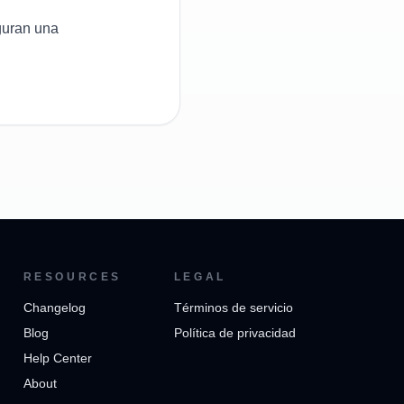
eguran una
RESOURCES
LEGAL
Changelog
Términos de servicio
Blog
Política de privacidad
Help Center
About