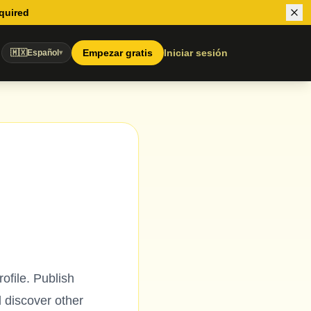
equired
Empezar gratis
Iniciar sesión
🇲🇽
Español
▾
ofile. Publish
 discover other