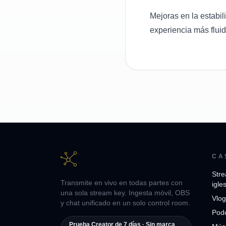
Mejoras en la estabi
experiencia más fluid
CA
Stre
Transmite en vivo en todas partes con
igle
una sola stream key. Ingesta móvil, OBS
Vlog
y chat unificado en un solo control room.
Pod
Prueba Creator de 7 días · Sin marca