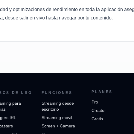
lidad y optimizaciones de rendimiento en toda la aplicación as
a, desde salir en vivo hasta navegar por tu contenido.
PLANES
SOS DE USO
FUNCIONES
Pro
aming para
Streaming desde
sias
escritorio
Creator
gers IRL
Streaming móvil
Gratis
casters
Screen + Camera