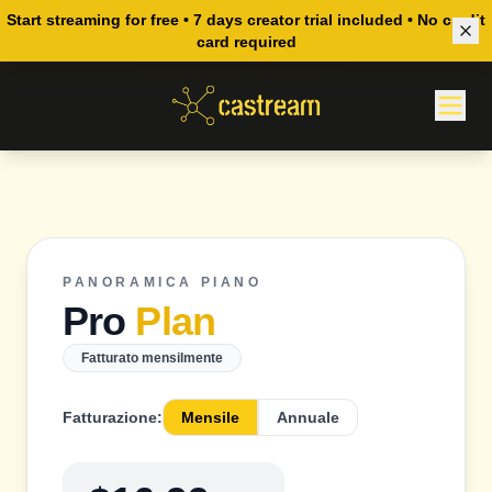
Start streaming for free • 7 days creator trial included • No credit
I nuovi utenti ottengono una prova Creator di 7 giorni su
qualsiasi piano a pagamento.
card required
PANORAMICA PIANO
Pro
Plan
Fatturato mensilmente
Fatturazione:
Mensile
Annuale