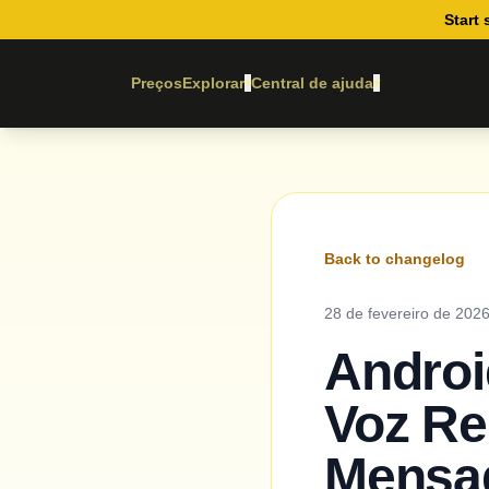
Start 
Preços
Explorar
Central de ajuda
▾
▾
Back to changelog
28 de fevereiro de 202
Androi
Voz Re
Mensa