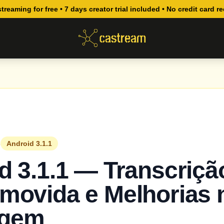
streaming for free • 7 days creator trial included • No credit card r
6
Android 3.1.1
d 3.1.1 — Transcriçã
movida e Melhorias 
gem