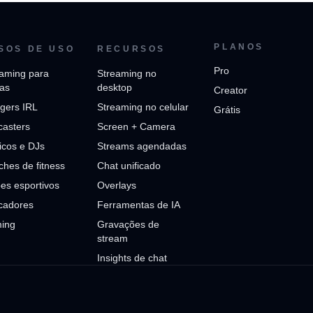
PLANOS
SOS DE USO
RECURSOS
Pro
aming para
Streaming no
jas
desktop
Creator
gers IRL
Streaming no celular
Grátis
casters
Screen + Camera
icos e DJs
Streams agendadas
hes de fitness
Chat unificado
es esportivos
Overlays
cadores
Ferramentas de IA
ing
Gravações de
stream
Insights de chat