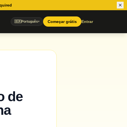
equired
Começar grátis
Entrar
🇧🇷
Português
▾
o de
na