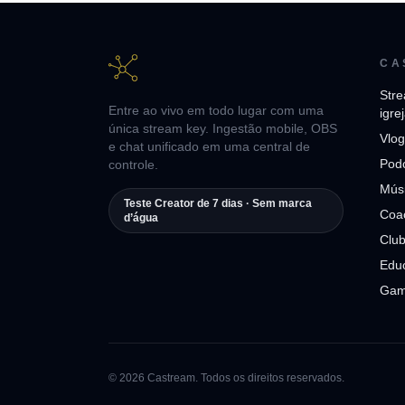
CA
Stre
Entre ao vivo em todo lugar com uma
igre
única stream key. Ingestão mobile, OBS
Vlog
e chat unificado em uma central de
Pod
controle.
Mús
Teste Creator de 7 dias · Sem marca
Coac
d’água
Club
Edu
Gam
© 2026 Castream. Todos os direitos reservados.