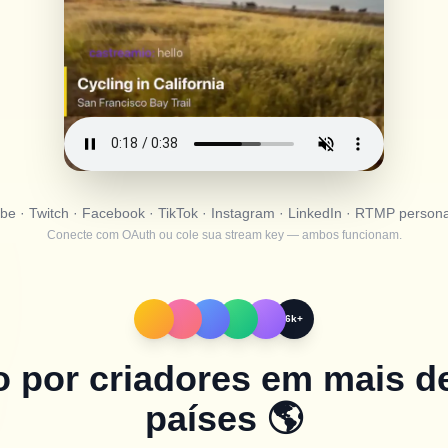
e · Twitch · Facebook · TikTok · Instagram · LinkedIn · RTMP person
Conecte com OAuth ou cole sua stream key — ambos funcionam.
6k+
 por criadores em mais d
países
🌎