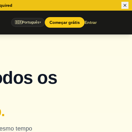
equired
Começar grátis
Entrar
🇧🇷
Português
▾
odos os
.
 mesmo tempo