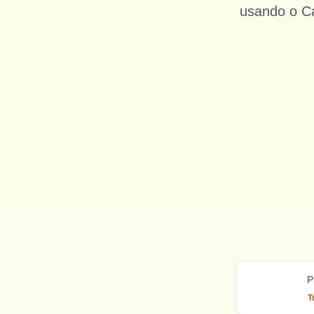
usando o Ca
P
T