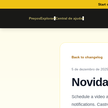
Start 
Preços
Explorar
Central de ajuda
▾
▾
Back to changelog
5 de dezembro de 202
Novida
Schedule a video a
notifications. Cast