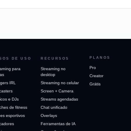
PLANOS
SOS DE USO
RECURSOS
Pro
aming para
Streaming no
jas
desktop
Creator
gers IRL
Streaming no celular
Grátis
casters
Screen + Camera
icos e DJs
Streams agendadas
hes de fitness
Chat unificado
es esportivos
Overlays
cadores
Ferramentas de IA