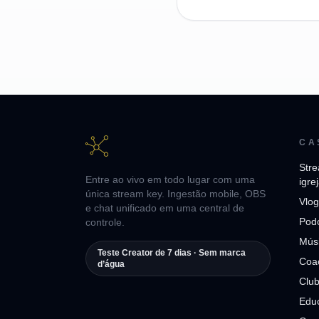
CA
Stre
Entre ao vivo em todo lugar com uma
igre
única stream key. Ingestão mobile, OBS
Vlog
e chat unificado em uma central de
Pod
controle.
Mús
Teste Creator de 7 dias · Sem marca
Coac
d’água
Club
Edu