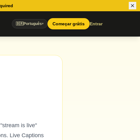
equired
Começar grátis
Entrar
🇧🇷
Português
▾
stream is live"
ions. Live Captions