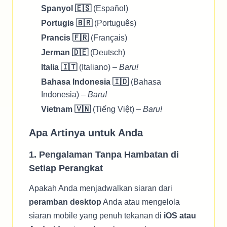
Spanyol 🇪🇸
(Español)
Portugis 🇧🇷
(Português)
Prancis 🇫🇷
(Français)
Jerman 🇩🇪
(Deutsch)
Italia 🇮🇹
(Italiano) –
Baru!
Bahasa Indonesia 🇮🇩
(Bahasa
Indonesia) –
Baru!
Vietnam 🇻🇳
(Tiếng Việt) –
Baru!
Apa Artinya untuk Anda
1. Pengalaman Tanpa Hambatan di
Setiap Perangkat
Apakah Anda menjadwalkan siaran dari
peramban desktop
Anda atau mengelola
siaran mobile yang penuh tekanan di
iOS atau