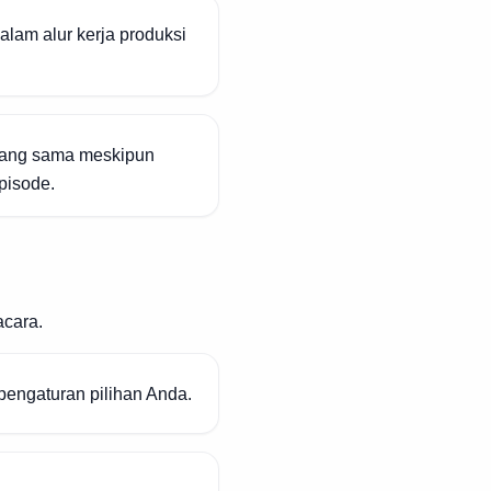
lam alur kerja produksi
 yang sama meskipun
pisode.
acara.
pengaturan pilihan Anda.