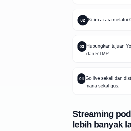
Kirim acara melalui
02
Hubungkan tujuan Yo
03
dan RTMP.
Go live sekali dan di
04
mana sekaligus.
Streaming pod
lebih banyak l