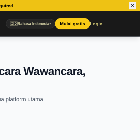
equired
Mulai gratis
Login
🇮🇩
Bahasa Indonesia
▾
Acara Wawancara,
ua platform utama