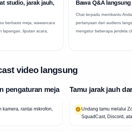
t studio, jarak jauh,
Bawa Q&A langsung 
Chat terpadu membantu Anda
eo berbasis meja, wawancara
pertanyaan dari audiens lang
n lapangan, liputan acara,
mengatur beberapa jendela c
cast video langsung
an pengaturan meja
Tamu jarak jauh da
amera, rantai mikrofon,
Undang tamu melalui Zo
SquadCast, Discord, atau