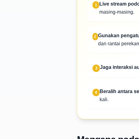
Live stream pod
1
masing-masing.
Gunakan pengatu
2
dan rantai pereka
Jaga interaksi a
3
Beralih antara 
4
kali.