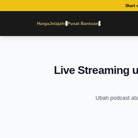
Start 
Harga
Jelajahi
Pusat Bantuan
▾
▾
Live Streaming 
Ubah podcast ata