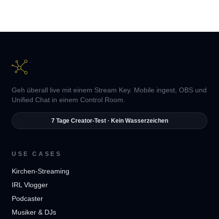
Geh überall live mit einem Stream Key. Mobile ingest, OBS und
Unified Chat in einem Control Room.
7 Tage Creator-Test · Kein Wasserzeichen
USE CASES
Kirchen-Streaming
IRL Vlogger
Podcaster
Musiker & DJs