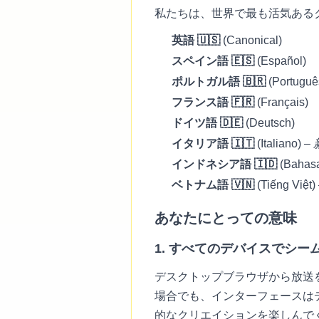
私たちは、世界で最も活気ある
英語 🇺🇸
(Canonical)
スペイン語 🇪🇸
(Español)
ポルトガル語 🇧🇷
(Portuguê
フランス語 🇫🇷
(Français)
ドイツ語 🇩🇪
(Deutsch)
イタリア語 🇮🇹
(Italiano) –
インドネシア語 🇮🇩
(Bahasa
ベトナム語 🇻🇳
(Tiếng Việt)
あなたにとっての意味
1. すべてのデバイスでシー
デスクトップブラウザから放送を
場合でも、インターフェースは
的なクリエイションを楽しんで