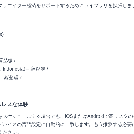
クリエイター経済をサポートするためにライブラリを拡張しまし
s)
新登場！
 Indonesia) –
新登場！
 –
新登場！
ムレスな体験
スケジュールする場合でも、iOSまたはAndroidで高リスク
デバイスの言語設定に自動的に一致します。もう推測する必要
ください。