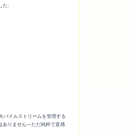
た:
のモバイルストリームを管理する
はありません—ただ純粋で直感