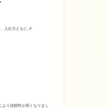
了
す
、入出力ともに 🎉
により信頼性が高くなりまし