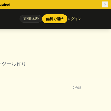
equired
無料で開始
ログイン
🇯🇵
日本語
▾
けツール作り
2
合計