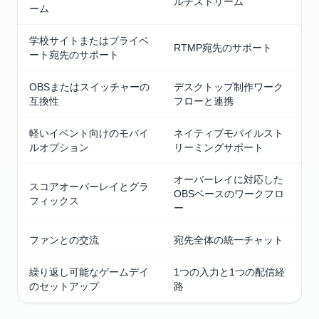
ルチストリーム
ーム
学校サイトまたはプライベ
RTMP宛先のサポート
ート宛先のサポート
OBSまたはスイッチャーの
デスクトップ制作ワーク
互換性
フローと連携
軽いイベント向けのモバイ
ネイティブモバイルスト
ルオプション
リーミングサポート
オーバーレイに対応した
スコアオーバーレイとグラ
OBSベースのワークフロ
フィックス
ー
ファンとの交流
宛先全体の統一チャット
繰り返し可能なゲームデイ
1つの入力と1つの配信経
のセットアップ
路