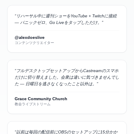
“
リハーサル中に週刊ショーをYouTube + Twitchに接続
— パニックゼロ、Go Liveをタップしただけ。
”
@alexdoeslive
コンテンツクリエイター
“
フルデスクトップセットアップからCastreamのスマホ
だけに切り替えました。会衆は違いに気づきませんでし
た — 日曜日を逃さなくなったこと以外は。
”
Grace Community Church
教会ライブストリーム
“
以前は毎回の配信前にOBSのセットアップに15分かか