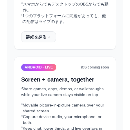
スマホからでもデスクトップのOBSからでも動
作。
1つのプラットフォームに問題があっても、他
の配信はライブのまま。
詳細を探る
ANDROID · LIVE
iOS coming soon
Screen + camera, together
Share games, apps, demos, or walkthroughs
while your live camera stays visible on top.
Movable picture-in-picture camera over your
shared screen.
Capture device audio, your microphone, or
both.
Keep chat, lower thirds, and live overlays in