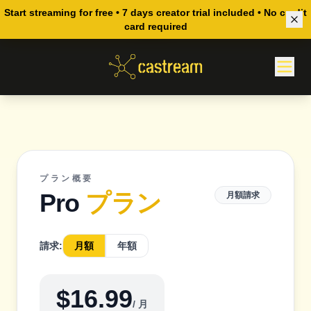
新規ユーザーは、どの有料プランでも 7日間の Creator トライアルが付
Start streaming for free • 7 days creator trial included • No credit
card required
きます。
プラン概要
Pro
プラン
月額請求
請求:
月額
年額
$16.99
/ 月