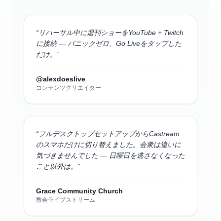
“
リハーサル中に週刊ショーをYouTube + Twitch
に接続 — パニックゼロ、Go Liveをタップした
だけ。
”
@alexdoeslive
コンテンツクリエイター
“
フルデスクトップセットアップからCastream
のスマホだけに切り替えました。会衆は違いに
気づきませんでした — 日曜日を逃さなくなった
こと以外は。
”
Grace Community Church
教会ライブストリーム