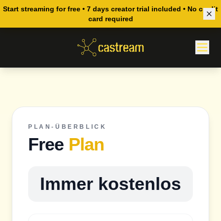
Neue Nutzer erhalten einen 7-tägigen Creator-Test bei jedem Paid
Start streaming for free • 7 days creator trial included • No credit
card required
Plan.
PLAN-ÜBERBLICK
Free
Plan
Immer kostenlos