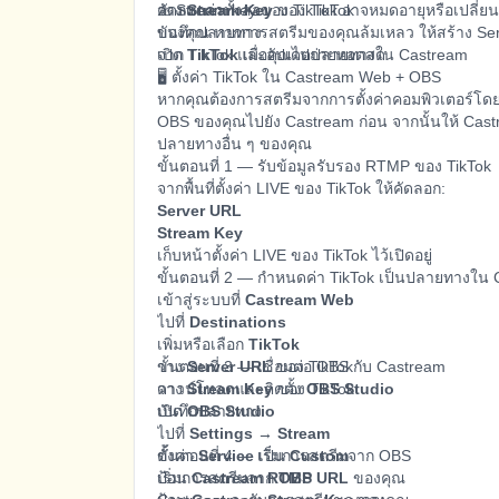
คัดลอกค่าทั้งสอง
วาง
⚠️ Stream key ของ TikTok อาจหมดอายุหรือเปลี่ยน
Stream Key
ของ TikTok
บันทึกปลายทาง
ของคุณ หากการสตรีมของคุณล้มเหลว ให้สร้าง Se
เปิด
จาก TikTok และอัปเดตปลายทางใน Castream
TikTok
เมื่อคุณไปถ่ายทอดสด
🖥️ ตั้งค่า TikTok ใน Castream Web + OBS
หากคุณต้องการสตรีมจากการตั้งค่าคอมพิวเตอร์โด
OBS ของคุณไปยัง Castream ก่อน จากนั้นให้ Castr
ปลายทางอื่น ๆ ของคุณ
ขั้นตอนที่ 1 — รับข้อมูลรับรอง RTMP ของ TikTok
จากพื้นที่ตั้งค่า LIVE ของ TikTok ให้คัดลอก:
Server URL
Stream Key
เก็บหน้าตั้งค่า LIVE ของ TikTok ไว้เปิดอยู่
ขั้นตอนที่ 2 — กำหนดค่า TikTok เป็นปลายทางใน
เข้าสู่ระบบที่
Castream Web
ไปที่
Destinations
เพิ่มหรือเลือก
TikTok
วาง
ขั้นตอนที่ 3 — เชื่อมต่อ OBS กับ Castream
Server URL
ของ TikTok
วาง
ดาวน์โหลดและติดตั้ง
Stream Key
ของ TikTok
OBS Studio
บันทึกปลายทาง
เปิด
OBS Studio
ไปที่
Settings → Stream
ตั้งค่า
ขั้นตอนที่ 4 — เริ่มการสตรีมจาก OBS
Service
เป็น
Custom
ป้อน
เริ่มการสตรีมจาก
Castream RTMP URL
OBS
ของคุณ