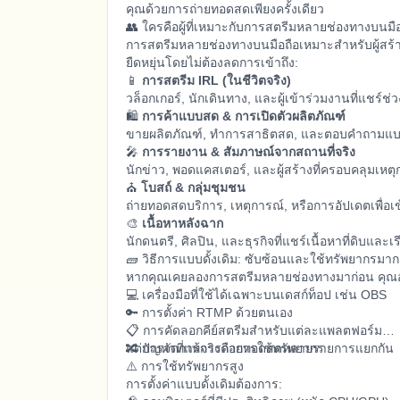
คุณด้วยการถ่ายทอดสดเพียงครั้งเดียว
👥 ใครคือผู้ที่เหมาะกับการสตรีมหลายช่องทางบนมื
การสตรีมหลายช่องทางบนมือถือเหมาะสำหรับผู้สร้
ยืดหยุ่นโดยไม่ต้องลดการเข้าถึง:
📱
การสตรีม IRL (ในชีวิตจริง)
วล็อกเกอร์, นักเดินทาง, และผู้เข้าร่วมงานที่แชร์
🛍️
การค้าแบบสด & การเปิดตัวผลิตภัณฑ์
ขายผลิตภัณฑ์, ทำการสาธิตสด, และตอบคำถามแบบ
🎤
การรายงาน & สัมภาษณ์จากสถานที่จริง
นักข่าว, พอดแคสเตอร์, และผู้สร้างที่ครอบคลุมเห
⛪
โบสถ์ & กลุ่มชุมชน
ถ่ายทอดสดบริการ, เหตุการณ์, หรือการอัปเดตเพื่อเข้
🎨
เนื้อหาหลังฉาก
นักดนตรี, ศิลปิน, และธุรกิจที่แชร์เนื้อหาที่ดิบและเ
🧱 วิธีการแบบดั้งเดิม: ซับซ้อนและใช้ทรัพยากรมาก
หากคุณเคยลองการสตรีมหลายช่องทางมาก่อน คุณ
💻 เครื่องมือที่ใช้ได้เฉพาะบนเดสก์ท็อป เช่น OBS
🔑 การตั้งค่า RTMP ด้วยตนเอง
📋 การคัดลอกคีย์สตรีมสำหรับแต่ละแพลตฟอร์ม
🔀 การจัดการการถ่ายทอดสดหลายรายการแยกกัน
แต่ปัญหาที่แท้จริงคือการใช้ทรัพยากร
⚠️ การใช้ทรัพยากรสูง
การตั้งค่าแบบดั้งเดิมต้องการ: