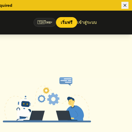
equired
เริ่มฟรี
เข้าสู่ระบบ
🇹🇭
ไทย
▾