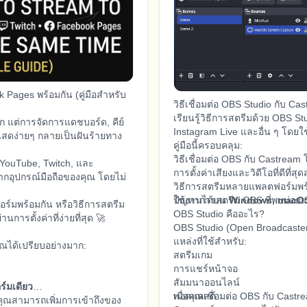
 Pages พร้อมกัน (คู่มือสำหรับ
วิธีเชื่อมต่อ OBS Studio กับ Cas
เรียนรู้วิธีการสตรีมด้วย OBS S
ก แต่การจัดการแดชบอร์ด, คีย์
Instagram Live และอื่น ๆ โดยใ
นสดง่ายๆ กลายเป็นฝันร้ายทาง
คู่มือนี้ครอบคลุม:
วิธีเชื่อมต่อ OBS กับ Castrea
 YouTube, Twitch, และ
การตั้งค่าเสียงและวิดีโอที่ดีที่
กอุปกรณ์มือถือของคุณ โดยไม่
วิธีการสตรีมหลายแพลตฟอร์มพร
ปัญหาการสตรีม OBS ที่พบบ่อยแ
ใช้งานได้บน
Windows, macOS
์มพร้อมกัน หรือวิธีการสตรีม
OBS Studio คืออะไร?
การตั้งค่าที่ง่ายที่สุด 🚀
OBS Studio (Open Broadcaster 
แหล่งที่ใช้สำหรับ:
ณได้เปรียบอย่างมาก:
สตรีมเกม
การแชร์หน้าจอ
สัมมนาออนไลน์
ร์มเดียว
พอดแคสต์
เมื่อคุณเชื่อมต่อ OBS กับ Cast
ุณสามารถเพิ่มการเข้าถึงของ