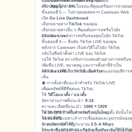
ป้อน
Castream จะรับการสตรีมของคุณ
Castream Stream Key
ของคุณ
คลิก
เก็บ OBS ให้ทำงานในขณะที่คุณเตรียมการถ่ายทอ
Apply → OK
ขั้นตอนที่ 5 — ไปถ่ายทอดสดจาก Castream Web
เปิด
Go Live Dashboard
เลือกปลายทาง
TikTok
ของคุณ
เลือกปลายทางอื่น ๆ ที่คุณต้องการสตรีมไปยัง
คลิก
Castream จะส่งการสตรีมของคุณไปยัง TikTok
Go Live
ขั้นตอนที่ 6 — ยืนยัน TikTok LIVE ของคุณ
หลังจาก Castream เริ่มส่งวิดีโอไปยัง TikTok:
กลับไปที่หน้าตั้งค่า LIVE ของ TikTok
รอให้ TikTok ตรวจจับการแสดงตัวอย่างการสตรีม
เพิ่มชื่อ LIVE, หมวดหมู่ และการตั้งค่าที่จำเป็น
คลิก
TikTok อาจต้องการการยืนยันด้วยตนเองก่อนที่การ
Go LIVE
ใน TikTok เมื่อพร้อม
เห็น
🧠 การตั้งค่าที่แนะนำสำหรับ TikTok LIVE
เพื่อผลลัพธ์ที่ดีที่สุดบน TikTok:
ใช้
วิดีโอแนวตั้ง / แนวตั้ง
อัตราส่วนภาพที่แนะนำ:
9:16
ความละเอียดที่แนะนำ:
1080 × 1920
ใช้
TikTok ถูกสร้างขึ้นสำหรับการดูในแนวตั้ง ดังนั้นโหม
30 FPS
สำหรับการสตรีมส่วนใหญ่
ใช้
ชมบนมือถือ
60 FPS
เฉพาะถ้าการเชื่อมต่อและอุปกรณ์ของค
รักษาอัตราบิตไว้ที่ประมาณ
⚠️ หมายเหตุสำคัญ
2.5–6 Mbps
ใช้การเชื่อมต่อ Wi-Fi หรือสายที่เสถียรเมื่อเป็นไปได้
การเข้าถึง RTMP ของ TikTok ไม่สามารถใช้ได้กับท