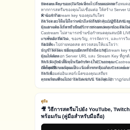
ทดสอบเสียงของคุณก่อนที่จะไปถ่ายทอดสด
Stream key ของ TikTok อาจเปลี่ยนแปลงหรือหมดอ
หากการสตรีมของคุณไม่เชื่อมต่อ ให้สร้าง Server
ห้ามแชร์ stream key ของคุณกับใคร
❌ ข้อจำกัด
ตรวจสอบให้แน่ใจว่าคอนเทนต์ของคุณปฏิบัติตาม
TikTok อาจไม่ให้การเข้าถึง RTMP กับบัญชี LIVE ทุ
คุณอาจต้องเริ่มหรือยืนยันการถ่ายทอดสดด้วยตนเอ
Castream ไม่สามารถสร้าง stream key ของ TikTok
Castream ไม่สามารถข้ามข้อกำหนดคุณสมบัติ LIV
แชทของ TikTok, ของขวัญ, การจัดการ, และการวิเ
✅ เช็คลิสต์ด่วน
TikTok
ก่อนที่จะไปถ่ายทอดสด ตรวจสอบให้แน่ใจว่า:
หาก TikTok เปลี่ยนแปลงหรือหมดอายุ stream key 
บัญชี TikTok ของคุณมีการเข้าถึง LIVE
Castream
คุณได้คัดลอก Server URL และ Stream Key ที่ถูกต้
หาก TikTok สิ้นสุดหรือจำกัด LIVE ของคุณ Castre
TikTok ถูกบันทึกเป็นปลายทางใน Castream
อัตโนมัติ
การสตรีมของคุณเป็นแนวตั้งหากคุณต้องการเลย์เอาต์มื
เมื่อทุกอย่างพร้อมแล้ว เริ่มการสตรีมจาก Castre
การเชื่อมต่ออินเทอร์เน็ตของคุณเสถียร
TikTok
การแสดงตัวอย่าง TikTok LIVE ของคุณปรากฏก่อนท
คุณพร้อมที่จะไปถ่ายทอดสดบน TikTok 🚀
คู่มือ
🎥 วิธีการสตรีมไปยัง YouTube, Twit
พร้อมกัน (คู่มือสำหรับมือถือ)