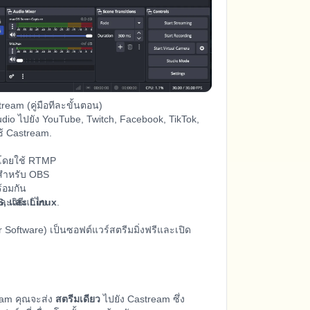
tream (คู่มือทีละขั้นตอน)
tudio ไปยัง YouTube, Twitch, Facebook, TikTok,
ช้ Castream.
m โดยใช้ RTMP
สุดสำหรับ OBS
้อมกัน
ละวิธีแก้ไข
, และ Linux
.
Software) เป็นซอฟต์แวร์สตรีมมิ่งฟรีและเปิด
ream คุณจะส่ง
สตรีมเดียว
ไปยัง Castream ซึ่ง