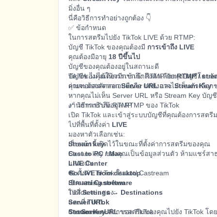
มิ่งอื่น ๆ
นี่คือวิธีการทำอย่างถูกต้อง 👇
✅ ข้อกำหนด
ในการสตรีมไปยัง TikTok LIVE ด้วย RTMP:
บัญชี TikTok ของคุณต้องมี
การเข้าถึง LIVE
คุณต้องมีอายุ
18 ปีขึ้นไป
บัญชีของคุณต้องอยู่ในสถานะดี
บัญชีของคุณต้องมีการเข้าถึงตัวเลือก
TikTok ไม่ได้ให้การเข้าถึง RTMP กับทุกบัญชีโดยอ
RTMP / stre
คุณจะต้องคัดลอก
ถ่ายทอดสดจากแอปมือถือ แต่ยังอาจไม่เห็นตัวเลือก
Server URL
และ
Stream Key
ข
หากคุณไม่เห็น Server URL หรือ Stream Key บัญชี
งานการเข้าถึง RTMP
🔗 วิธีการรับข้อมูล RTMP ของ TikTok
เปิด TikTok และเข้าสู่ระบบบัญชีที่คุณต้องการสตรี
ไปที่พื้นที่ตั้งค่า
LIVE
มองหาตัวเลือกเช่น:
Stream key
เก็บหน้านี้เปิดไว้ในขณะที่ตั้งค่าการสตรีมของคุณ
Cast to PC / Mac
Stream key ของคุณเป็นข้อมูลส่วนตัว ห้ามแชร์ส
LIVE Center
แสดงมัน
Go LIVE from desktop
📲 ตั้งค่า TikTok ในแอป Castream
Streaming software
เปิดแอป
Castream
TikTok จะแสดง:
ไปที่
Settings → Destinations
Server URL
แตะที่
TikTok
Stream Key
วาง
Castream จะส่งการสตรีมของคุณไปยัง TikTok โดย
Server URL
ของ TikTok