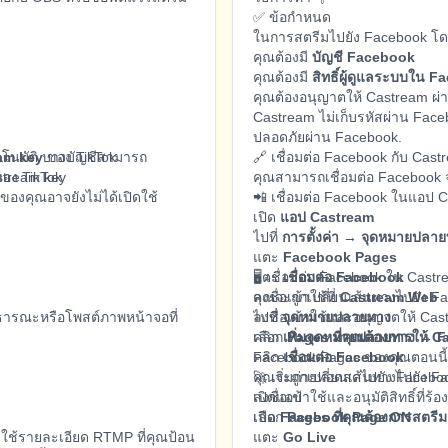
✅ ข้อกำหนด
ในการสตรีมไปยัง Facebook โด
คุณต้องมี
บัญชี Facebook
คุณต้องมี
สิทธิ์ผู้ดูแลระบบใน 
คุณต้องอนุญาตให้ Castream ผ
Castream ไม่เก็บรหัสผ่าน Fac
ปลอดภัยผ่าน Facebook.
ัตโนมัติ บางบัญชีสามารถ
am key
ของ TikTok
🔗 เชื่อมต่อ Facebook กับ Cast
 stream key
อง TikTok
คุณสามารถเชื่อมต่อ Facebook 
ของคุณอาจยังไม่ได้เปิดใช้
📲 เชื่อมต่อ Facebook ในแอป 
เปิด
แอป Castream
ม
ไปที่
การตั้งค่า → จุดหมายปลา
แตะ
Facebook Pages
แตะ
🖥️ เชื่อมต่อ Facebook ใน Cas
เชื่อมต่อ Facebook
คุณจะถูกเปลี่ยนเส้นทางไปยัง F
ลงชื่อเข้าใช้ที่
Castream Web
าธารณะหรือโพสต์ภาพหน้าจอที่
ลงชื่อเข้าใช้และอนุญาตให้ Ca
ไปที่
จุดหมายปลายทาง
เลือก
คลิก
เพิ่มจุดหมายปลายทาง → 
Pages ที่คุณต้องการให้ C
คลิก
Facebook Pages ของคุณตอนนี้เ
เชื่อมต่อ Facebook
คุณจะถูกเปลี่ยนเส้นทางไปยัง F
🚀 เริ่มถ่ายทอดสดไปยัง Faceb
ลงชื่อเข้าใช้และอนุมัติสิทธิ์ที่ร้
เปิดแอป
เลือก
เปิด
Facebook Page ON
Pages ที่คุณต้องการสตรีม
ใช้รายละเอียด RTMP ที่คุณป้อน
แตะ
Go Live