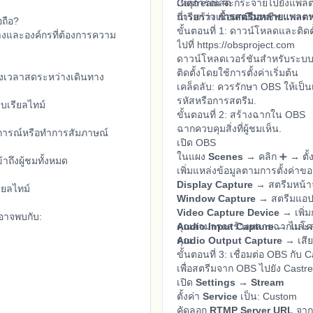
เหตุการณ์สด
Castream จะกระจายไปยังแพลตฟอร
การสร้างเนื้อหามืออาชีพ
นี่เรียกว่า
การสตรีมหลายแพลตฟ
อถือ?
ขั้นตอนที่ 1: ดาวน์โหลดและติดต
างและองค์กรที่ต้องการความ
ไปที่ https://obsproject.com
ดาวน์โหลดเวอร์ชันสำหรับระบบ
ติดตั้งโดยใช้การตั้งค่าเริ่มต้น
ช่วงเวลาสดระหว่างเดินทาง
เคล็ดลับ: ควรรักษา OBS ให้เป็นเ
รหัสหรือการสตรีม.
เรียลไทม์
ขั้นตอนที่ 2: สร้างฉากใน OBS
ฉากควบคุมสิ่งที่ผู้ชมเห็น.
ตุการณ์หรือทำการสัมภาษณ์
เปิด OBS
ในแผง
Scenes
→ คลิก ➕ → ตั้ง
าถึงผู้ชมทั้งหมด
เพิ่มแหล่งข้อมูลตามการตั้งค่าข
Display Capture
→ สตรีมหน้า
รียลไทม์
Window Capture
→ สตรีมแอปพ
Video Capture Device
→ เพิ่ม
อาจพบกับ:
Audio Input Capture
คุณสามารถสร้างหลายฉากและส
→ ไมโค
Audio Output Capture
คุณ.
→ เสีย
ขั้นตอนที่ 3: เชื่อมต่อ OBS กับ
เพื่อสตรีมจาก OBS ไปยัง Castr
เปิด
Settings → Stream
ตั้งค่า
Service
เป็น: Custom
คัดลอก
RTMP Server URL
จาก