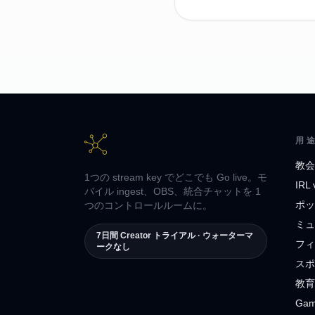
用
教会
1つの stream key でどこでも Go live。モ
IRL 
バイル ingest、OBS、統合チャットを 1
ポッ
つのコントロールルームに。
ミュ
7日間 Creator トライアル · ウォーターマ
フィ
ークなし
スポ
教育
Gam