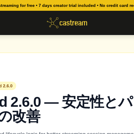
streaming for free • 7 days creator trial included • No credit card r
 2.6.0
oid 2.6.0 — 安定性
の改善