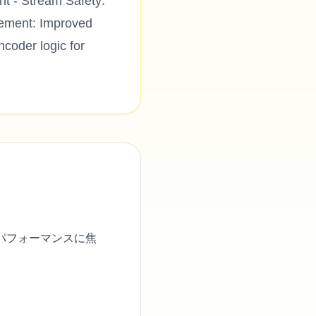
nt - Stream Safety:
gement: Improved
ncoder logic for
パフォーマンスに焦