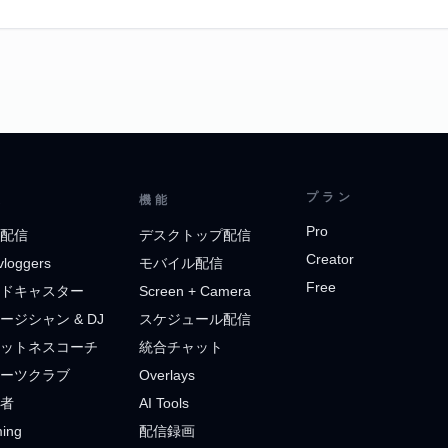
プラン
途
機能
Pro
配信
デスクトップ配信
Creator
vloggers
モバイル配信
Free
ドキャスター
Screen + Camera
ージシャン & DJ
スケジュール配信
ットネスコーチ
統合チャット
ーツクラブ
Overlays
者
AI Tools
ing
配信録画