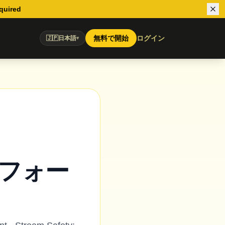
equired
無料で開始
ログイン
🇯🇵
日本語
▾
とパフォー