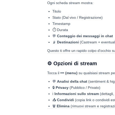
Ogni scheda stream mostra:
Titolo
Stato (Dal vivo / Registrazione)
Timestamp
⏱ Durata
💬
Conteggio dei messaggi in chat
📡
Destinazioni
(Castream + eventual
Questo ti offre un rapido colpo d'occhio
⚙️ Opzioni di stream
Tocca il
••• (menu)
su qualsiasi stream pe
💬
Analisi della chat
(sentiment & hig
🔒
Privacy
(Pubblico / Privato)
ℹ️
Informazioni sullo stream
(dettagli,
📤
Condividi
(copia link o condividi e
🗑
Elimina
(rimuovi stream e registraz