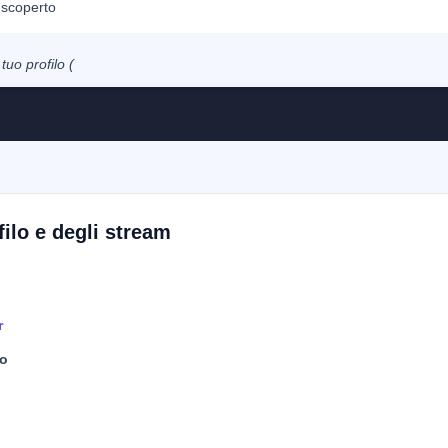
e scoperto
tuo profilo (
filo e degli stream
r
co