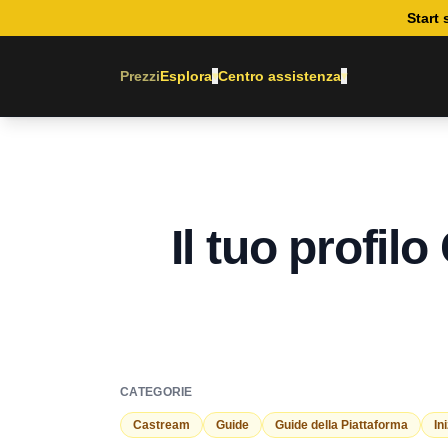
Start 
Prezzi
Esplora
Centro assistenza
▾
▾
Il tuo profi
CATEGORIE
Castream
Guide
Guide della Piattaforma
In