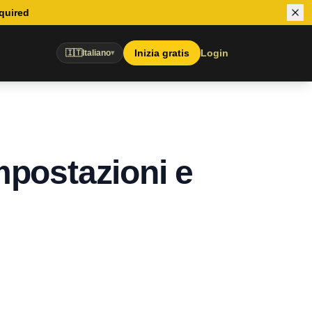
equired
Inizia gratis
Login
🇮🇹
Italiano
▾
mpostazioni e