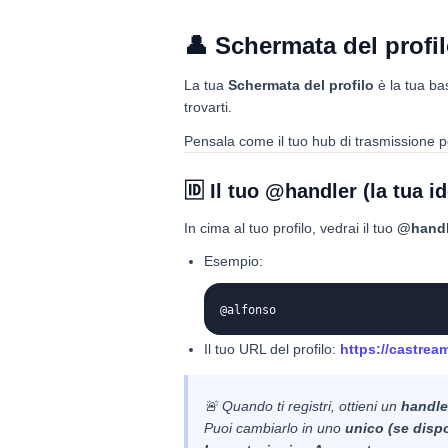
👤 Schermata del profi
La tua
Schermata del profilo
è la tua bas
trovarti.
Pensala come il tuo hub di trasmissione 
🆔 Il tuo @handler (la tua id
In cima al tuo profilo, vedrai il tuo
@handl
Esempio:
@alfonso
Il tuo URL del profilo:
https://castrea
🚨 Quando ti registri, ottieni un
handle
Puoi cambiarlo in uno
unico (se dispo