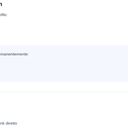
m
filo:
ermanentemente:
nk diretto