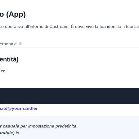
lo (App)
e operativa all'interno di Castream. È dove vive la tua identità, i tuoi 
personale 📡
entità)
er
.
m.io/@yourhandler
r casuale
per impostazione predefinita.
nibile)
in: