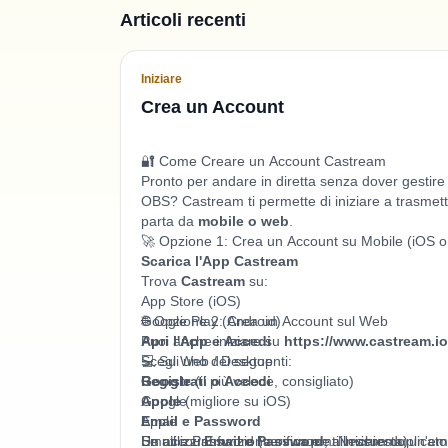
Articoli recenti
Iniziare
Crea un Account
🔐 Come Creare un Account Castream
Pronto per andare in diretta senza dover gestire
OBS? Castream ti permette di iniziare a trasmet
parta da
mobile o web
.
🚀 Opzione 1: Crea un Account su Mobile (iOS o
Scarica l'App Castream
Trova
Castream
su:
App Store (iOS)
Google Play (Android)
🌐 Opzione 2: Crea un Account sul Web
Apri l'App e Accedi
Puoi anche iniziare su
https://www.castream.io
Scegli uno dei seguenti:
💻 Su Web / Desktop
Google
Registrati o Accedi
(il più veloce, consigliato)
Apple
Google
(migliore su iOS)
Email e Password
Apple
Se utilizzi
Email e Password (verifica email richiesta)
Un account funziona ovunque. Nessun duplicato
Email e Password
, ti invieremo un'ema