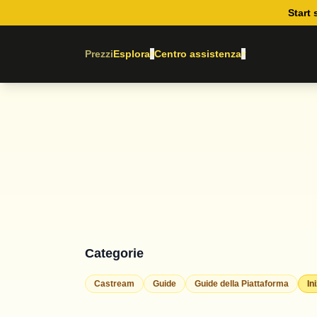
Start 
Prezzi
Esplora
Centro assistenza
▾
▾
Categorie
Castream
Guide
Guide della Piattaforma
In