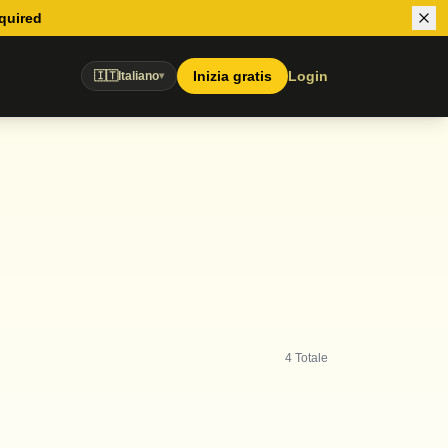
equired
Inizia gratis
Login
🇮🇹
Italiano
▾
4
Totale