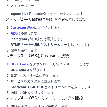
RTMPサーバーURL
ストリームキー
Instagram Live Producerタブを開いたままにします。
ステップ2 — CastreamをRTMP宛先として設定
Castream Web
にログインします
宛先
に移動します
Instagram
を追加または選択します
RTMPサーバーURL
と
ストリームキー
を貼り付けます
宛先を保存します
ステップ3 — OBSをCastreamに接続
OBS Studio
をダウンロードしてインストールします
OBS Studio
を開きます
設定 → ストリーム
に移動します
サービス
を
カスタム
に設定します
Castream RTMP URL
と
ストリームキー
を入力します
適用 → OK
をクリックします
ステップ4 — OBSからストリーミングを開始
OBS
からストリーミングを開始します