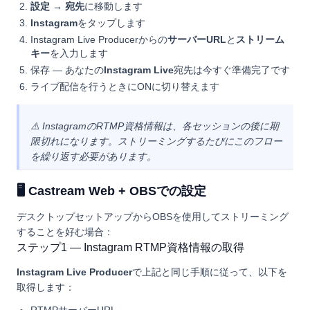
設定 → 宛先
に移動します
Instagram
をタップします
Instagram Live Producerからの
サーバーURL
と
ストリーム
キー
を入力します
保存 — あなたの
Instagram Live
宛先は今すぐ準備完了です
ライブ配信を行うときにONに切り替えます
⚠️ InstagramのRTMP資格情報は、各セッションの後に期
限切れになります。ストリーミングするたびにこのフロー
を繰り返す必要があります。
🖥️ Castream Web + OBSでの設定
デスクトップセットアップからOBSを使用してストリーミング
することを好む場合：
ステップ1 — Instagram RTMP資格情報の取得
Instagram Live Producer
で上記と同じ手順に従って、以下を
取得します：